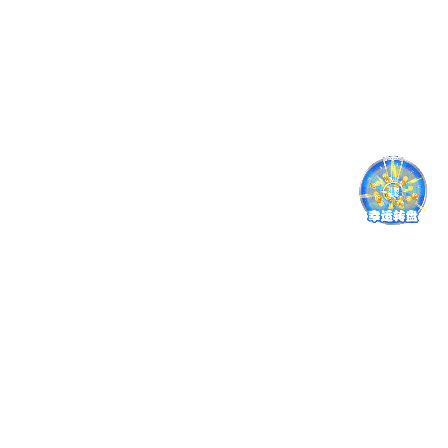
试。不少网友称赞罗慕洛勇于展示自我，让大家看到
了不一样的他。而另一部分人则担心，这样的娱乐活
动可能会影响他的竞技状态，特别是在新赛季即将来
临之际。
不过，总体来看，大多数声音都是支持和鼓励性质。
大家普遍认为，只要能够合理安排时间，将游戏与训
练平衡好，就会对其个人发展带来积极影响。这场关
于运动员与游戏文化碰撞的话题，引发了广泛且深入
的思考。
3、职业运动员与游戏关系
近年来，越来越多的职业运动员开始涉足电子竞技领
域，为传统体育注入了新的活力。对于像罗慕洛这样
的年轻球员而言，通过玩游戏释放压力已成为一种常