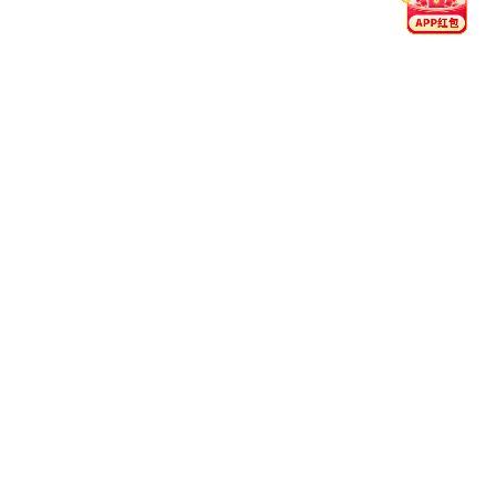
4、对未来发展的影响
随着此次事件引起的话题热度持续升高，各界对于罗
慕洛未来的发展也充满期待。一方面，他在社交媒体
上的成功尝试为其他年轻球员树立了榜样，使他们意
识到除了专业技能外，还应善于利用现代化渠道与大
众沟通；另一方面，也激励着更多的人去探索自己的
兴趣爱好，并不局限于单一领域的发展。
同时，对于俱乐部来说，这也是一个需要认真考虑的
问题。如果能够妥善管理运动员个人形象及其在网络
上的活动，将有利于提升俱乐部品牌形象，加强球队
与粉丝之间的联系。在竞争激烈且充满变数的职业足
球环境中，这样的新模式或许能够为球队赢得更多支
持者，提高球队凝聚力。