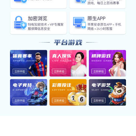
在下个赛季能够发挥更出色。这样的反馈，不仅让罗
慕洛感受到温暖，也进一步增强了他与粉丝之间的情
感联系。这种良好的互动氛围，无疑为他的职业生涯
增添了更多正能量。
2、社交媒体上的热烈讨论
随着直播内容的传播，社交媒体上关于罗慕洛深夜玩
游戏的话题迅速升温。各大平台上，网友们纷纷发表
看法，有的人认为这种举动非常有趣，是一位运动员
放松自我的表现；也有人对此表示担忧，认为作为职
业选手，应当更加专注于训练和比赛。
一些评论认为，在如今这个信息爆炸的时代，运动员
通过网络平台展现个人魅力和真实一面是一种积极尝