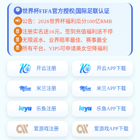
首页
/
体育动态
/ 正文