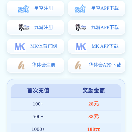
2026-07-09 03:46
24 次阅读
莱比锡前锋罗慕洛赛季结束后深夜直播玩
CS引发热议
本文将围绕莱比锡前锋罗慕洛在赛季结束后深夜直播
玩《反恐精英：全球攻势》（CS:GO）这一事件展开
分析。该事件引发了广泛的热议，主要体现在球迷的
反应、社交媒体上的讨论、职业运动员与游戏之间的
关系，以及对职业生涯影响等多个方面。通过深入探
讨这些主题，我们可以更全面地理解这位年轻球员如
何利用网络平台与粉丝互动，同时也为职业运动员在