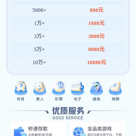
赛季休息期间寻找新兴趣提供了一种新的视角。
1、球迷热议与支持
罗慕洛选择在深夜进行直播，首先引起了大量球迷的
关注和热议。许多球迷纷纷涌入直播间，不仅是为了
观看他玩游戏，更是想要聆听他的心声和感受。这种
亲密互动让人们感觉到，他不仅是一名运动员，也是
一个普通人，有着自己的爱好和生活方式。
在直播中，罗慕洛表现得轻松愉快，与观众的互动频
繁。他时而分享比赛经验，时而聊起自己的训练生
活，这些都拉近了他与粉丝之间的距离。有不少粉丝
留言表示，他们很高兴看到罗慕洛放松自己的一面，
希望他能继续保持这样的状态。
此外，一些球迷还借此机会表达对他的支持，希望他